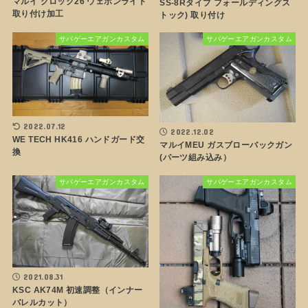
マルイ グロック26 ウェポンライト
SS-8Rタイプ フォールディングス
取り付け加工
トック) 取り付け
サバゲーエアガンカスタム
サバゲーエアガンカスタム
2022.07.12
2022.12.02
WE TECH HK416 ハンドガード交
マルイMEU ガスブローバックガン
換
(パーツ組み込み）
サバゲーエアガンカスタム
サバゲーエアガンカスタム
2021.08.31
KSC AK74M 初速調整（インナー
バレルカット）