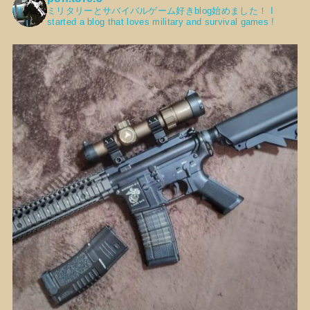
ミリタリーとサバイバルゲーム好きblog始めました！
I
started a blog that loves military and survival games !