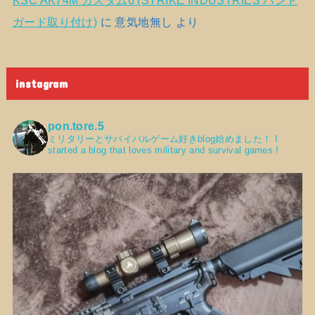
ガード取り付け)
に
意気地無し
より
instagram
pon.tore.5
ミリタリーとサバイバルゲーム好きblog始めました！
I
started a blog that loves military and survival games !