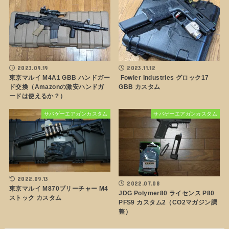
2023.09.19
2023.11.12
東京マルイ M4A1 GBB ハンドガー
Fowler Industries グロック17
ド交換（Amazonの激安ハンドガ
GBB カスタム
ードは使えるか？）
サバゲーエアガンカスタム
サバゲーエアガンカスタム
2022.09.13
2022.07.08
東京マルイ M870ブリーチャー M4
JDG Polymer80 ライセンス P80
ストック カスタム
PFS9 カスタム2（CO2マガジン調
整）