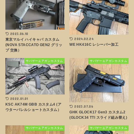
2023.06.10
2024.02.24
東京マルイ ハイキャパ カスタム
WE HK416C レシーバー加工
(NOVA STACCATO GEN2 グリッ
プ 交換）
サバゲーエアガンカスタム
サバゲーエアガンカスタム
2022.01.01
KSC AK74M GBB カスタム4 (ア
2023.07.06
ウターバレルショートカスタム）
GHK GLOCK17 Gen3 カスタム2
(GLOCK34 TTI スライド組み替え)
サバゲーエアガンカスタム
サバゲーエアガンカスタム