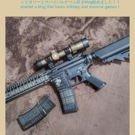
ミリタリーとサバイバルゲーム好きblog始めました！
I
started a blog that loves military and survival games !