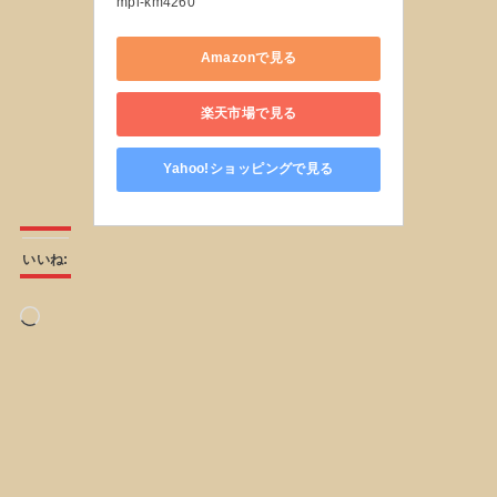
mpl-km4260
Amazonで見る
楽天市場で見る
Yahoo!ショッピングで見る
いいね:
読
み
込
み
中…