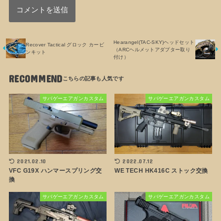
Hearangel(TAC-SKY)ヘッドセット
Recover Tactical グロック カービ
（ARCヘルメットアダプター取り
ンキット
付け）
RECOMMEND
サバゲーエアガンカスタム
サバゲーエアガンカスタム
2021.02.10
2022.07.12
VFC G19X ハンマースプリング交
WE TECH HK416C ストック交換
換
サバゲーエアガンカスタム
サバゲーエアガンカスタム