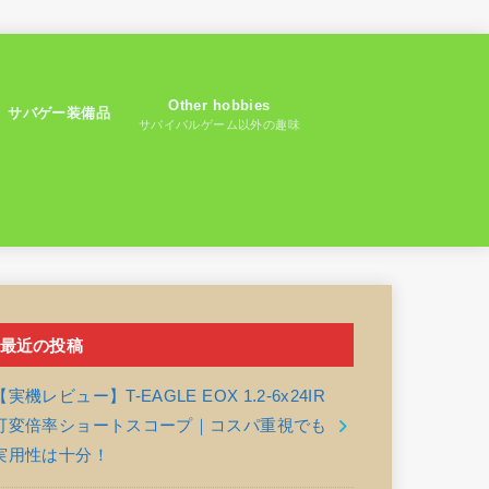
Other hobbies
サバゲー装備品
サバイバルゲーム以外の趣味
最近の投稿
【実機レビュー】T-EAGLE EOX 1.2-6x24IR
可変倍率ショートスコープ｜コスパ重視でも
実用性は十分！