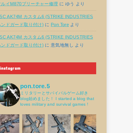
マルイM870ブリーチャー修理
に
ゆう
より
SC AK74M カスタム6 (STRIKE INDUSTRIES
ハンドガード取り付け)
に
Pon Tore
より
SC AK74M カスタム6 (STRIKE INDUSTRIES
ハンドガード取り付け)
に
意気地無し
より
instagram
pon.tore.5
ミリタリーとサバイバルゲーム好き
blog始めました！
I started a blog that
loves military and survival games !