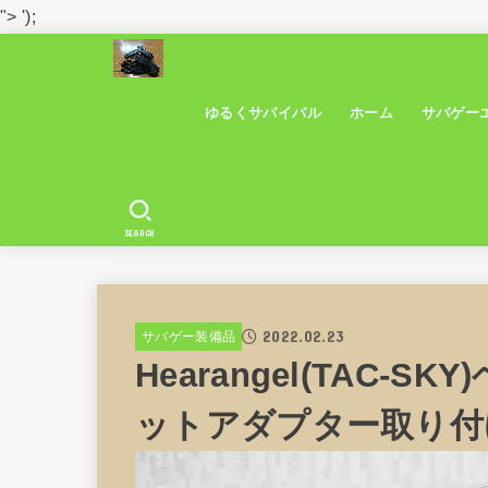
">
');
ゆるくサバイバル
ホーム
サバゲー
SEARCH
2022.02.23
サバゲー装備品
Hearangel(TAC-
ットアダプター取り付