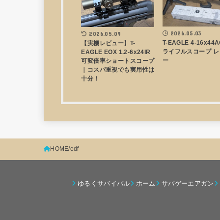
2026.05.03
2026.05.09
T-EAGLE 4-16x44
【実機レビュー】T-
ライフルスコープ レ
EAGLE EOX 1.2-6x24IR
ー
可変倍率ショートスコープ
｜コスパ重視でも実用性は
十分！
HOME
edf
ゆるくサバイバル
ホーム
サバゲーエアガン