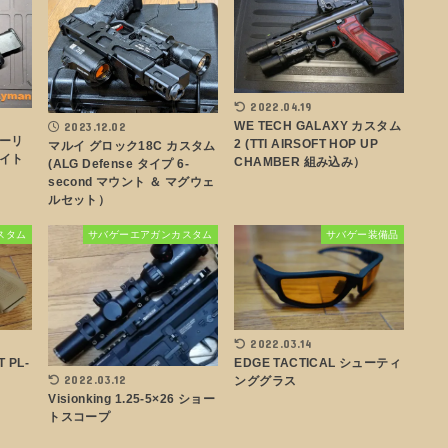
2022.04.19
WE TECH GALAXY カスタム
2023.12.02
ーリ
2 (TTI AIRSOFT HOP UP
マルイ グロック18C カスタム
イト
CHAMBER 組み込み）
(ALG Defense タイプ 6-
second マウント ＆ マグウェ
ルセット）
スタム
サバゲーエアガンカスタム
サバゲー装備品
2022.03.14
T PL-
EDGE TACTICAL シューティ
2022.03.12
ンググラス
Visionking 1.25-5×26 ショー
トスコープ