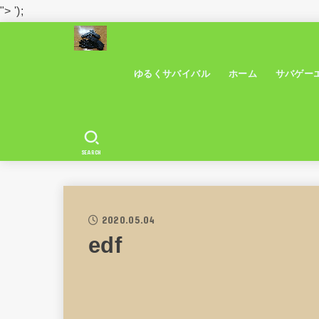
">
');
ゆるくサバイバル
ホーム
サバゲー
SEARCH
2020.05.04
edf