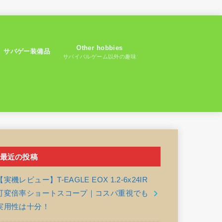
Other hobbies
サバゲー装備品
サバイバルゲーム以外の趣味
最近の投稿
【実機レビュー】T-EAGLE EOX 1.2-6x24IR
可変倍率ショートスコープ｜コスパ重視でも
実用性は十分！