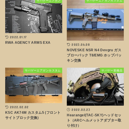
サバゲーエアガン
サバゲーエアガンカスタム
2022.01.17
RWA AGENCY ARMS EXA
2023.06.08
NOVESKE NSR N4 Devgru ガス
ブローバック T8/EMG ホップパッ
キン交換
サバゲーエアガンカスタム
サバゲー装備品
2022.02.02
2022.02.23
KSC AK74M カスタム5 (フロント
Hearangel(TAC-SKY)ヘッドセッ
サイトブロック交換)
ト（ARCヘルメットアダプター取
り付け）