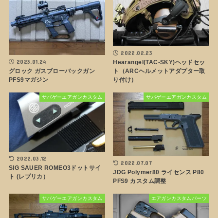
2022.02.23
2023.01.24
Hearangel(TAC-SKY)ヘッドセッ
グロック ガスブローバックガン
ト（ARCヘルメットアダプター取
PFS9マガジン
り付け）
サバゲーエアガンカスタム
サバゲーエアガンカスタム
2022.03.12
2022.07.07
SIG SAUER ROMEO3ドットサイ
JDG Polymer80 ライセンス P80
ト (レプリカ）
PFS9 カスタム調整
サバゲーエアガンカスタム
エアガンカスタムパーツ