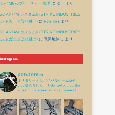
マルイM870ブリーチャー修理
に
ゆう
より
SC AK74M カスタム6 (STRIKE INDUSTRIES
ハンドガード取り付け)
に
Pon Tore
より
SC AK74M カスタム6 (STRIKE INDUSTRIES
ハンドガード取り付け)
に
意気地無し
より
instagram
pon.tore.5
ミリタリーとサバイバルゲーム好き
blog始めました！
I started a blog that
loves military and survival games !