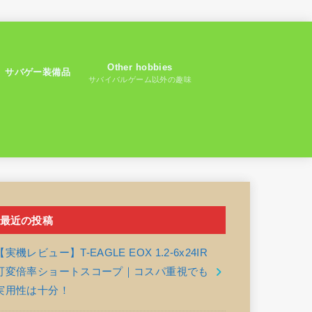
Other hobbies
サバゲー装備品
サバイバルゲーム以外の趣味
最近の投稿
【実機レビュー】T-EAGLE EOX 1.2-6x24IR
可変倍率ショートスコープ｜コスパ重視でも
実用性は十分！