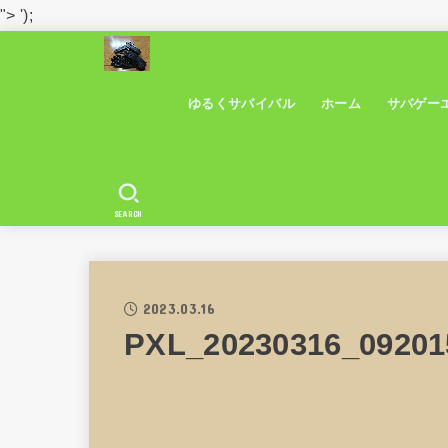
">
');
ゆるくサバイバル
ホーム
サバゲー
SEARCH
2023.03.16
PXL_20230316_0920