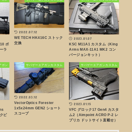
2022.07.12
WE TECH HK416C ストック
2023.01.07
交換
10 ボ
KSC M11A1 カスタム（King
ーラ
Arms MAX-11A1 MK2 コン
バージョンキット）
アガン
サバゲーエアガンカスタム
サバゲーエアガンカスタム
2022.03.12
VectorOptics Forester
2023.01.15
1x5x24mm GEN2 ショート
ms
VFC グロック17 Gen4 カスタ
スコープ
ックピ
ム2（Aimpoint ACRO P-2 レ
プリカ ドットサイト直載せ）