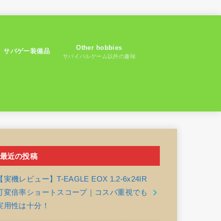
Other hobbies
サバゲー装備品
サバイバルゲーム以外の趣味
最近の投稿
【実機レビュー】T-EAGLE EOX 1.2-6x24IR
可変倍率ショートスコープ｜コスパ重視でも
実用性は十分！