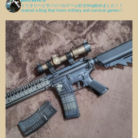
ミリタリーとサバイバルゲーム好きblog始めました！
I
started a blog that loves military and survival games !