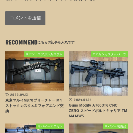
RECOMMEND
サバゲーエアガンカスタム
エアガンカスタムパーツ
2022.09.13
2024.01.21
東京マルイM870ブリーチャー M4
Guns Modify A7003T6 CNC
ストックカスタム3 フォアエンド交
ZERO スピードボルトキャリア TM
換
M4 MWS
サバゲーエアガン
サバゲー装備品