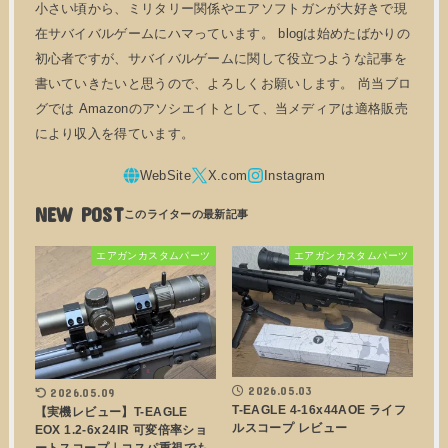
小さい頃から、ミリタリー関係やエアソフトガンが大好きで現
在サバイバルゲームにハマっています。 blogは始めたばかりの
初心者ですが、サバイバルゲームに関して役立つような記事を
書いていきたいと思うので、よろしくお願いします。 尚当ブロ
グでは Amazonのアソシエイトとして、当メディアは適格販売
により収入を得ています。
NEW POST
エアガンカスタムパーツ
エアガンカスタムパーツ
2026.05.03
2026.05.09
T-EAGLE 4-16x44AOE ライフ
【実機レビュー】T-EAGLE
ルスコープ レビュー
EOX 1.2-6x24IR 可変倍率ショ
ートスコープ｜コスパ重視でも