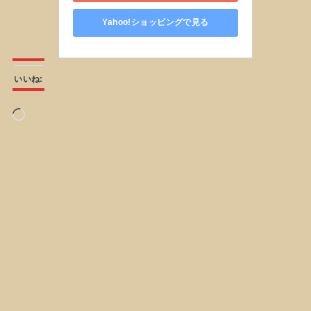
Yahoo!ショッピングで見る
いいね:
読
み
込
み
中…