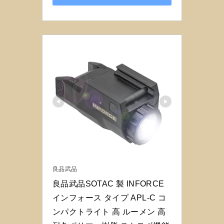
良品武品
良品武品SOTAC 製 INFORCE 
インフォース タイプ APL-C コ
ンパクトライト 高 ルーメン 高