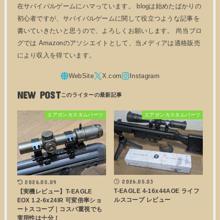
在サバイバルゲームにハマっています。 blogは始めたばかりの
初心者ですが、サバイバルゲームに関して役立つような記事を
書いていきたいと思うので、よろしくお願いします。 尚当ブロ
グでは Amazonのアソシエイトとして、当メディアは適格販売
により収入を得ています。
NEW POST
エアガンカスタムパーツ
エアガンカスタムパーツ
2026.05.03
2026.05.09
T-EAGLE 4-16x44AOE ライフ
【実機レビュー】T-EAGLE
ルスコープ レビュー
EOX 1.2-6x24IR 可変倍率ショ
ートスコープ｜コスパ重視でも
実用性は十分！