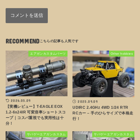
RECOMMEND
エアガンカスタムパーツ
Other hobbies
2026.05.09
2025.09.09
【実機レビュー】T-EAGLE EOX
UDIRC 2.4GHz 4WD 1/24 RTR
1.2-6x24IR 可変倍率ショートスコ
RCカー – 手のひらサイズで本格走
ープ｜コスパ重視でも実用性は十
行！
分！
サバゲーエアガンカスタム
サバゲーエアガンカスタム