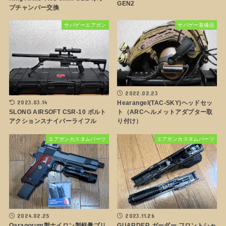
GEN2
プチャンバー交換
サバゲーエアガン
サバゲー装備品
2022.02.23
2023.03.14
Hearangel(TAC-SKY)ヘッドセッ
SLONG AIRSOFT CSR-10 ボルト
ト（ARCヘルメットアダプター取
アクションスナイパーライフル
り付け）
エアガンカスタムパーツ
エアガンカスタムパーツ
2024.02.25
2023.11.26
Qaraqorum製ナイロン製軽量ブリ
GUARDER ガーダー フロントシャ