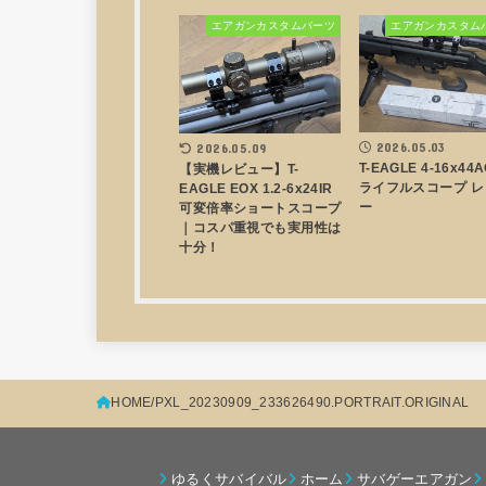
エアガンカスタムパーツ
エアガンカスタム
2026.05.03
2026.05.09
T-EAGLE 4-16x44
【実機レビュー】T-
ライフルスコープ レ
EAGLE EOX 1.2-6x24IR
ー
可変倍率ショートスコープ
｜コスパ重視でも実用性は
十分！
HOME
PXL_20230909_233626490.PORTRAIT.ORIGINAL
ゆるくサバイバル
ホーム
サバゲーエアガン