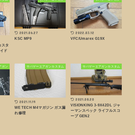
2021.06.27
2022.03.12
KSC MP9
VFC/Umarex G19X
 カスタ
スライド
アガン
サバゲーエアガンカスタム
サバゲーエアガンカスタム
2021.08.20
2021.11.19
VISIONKING 3-9X42DL ジャ
WE TECH M4マガジン ガス漏
ーマンスペック ライフルスコ
れ修理
ープ GEN2