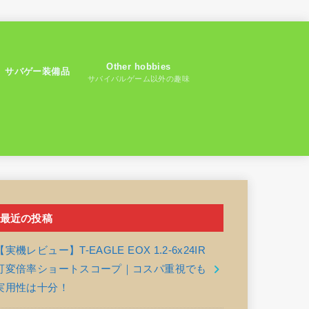
Other hobbies
サバゲー装備品
サバイバルゲーム以外の趣味
最近の投稿
【実機レビュー】T-EAGLE EOX 1.2-6x24IR
可変倍率ショートスコープ｜コスパ重視でも
実用性は十分！