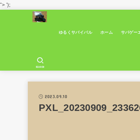
">
');
ゆるくサバイバル
ホーム
サバゲー
SEARCH
2023.09.10
PXL_20230909_23362