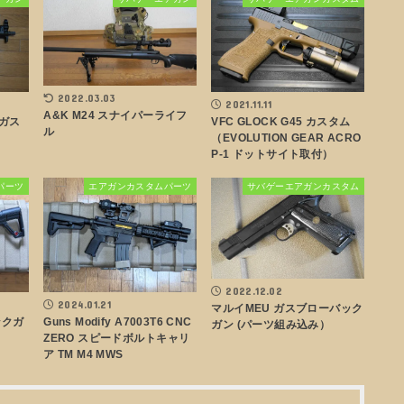
2022.03.03
2021.11.11
A&K M24 スナイパーライフ
 ガス
VFC GLOCK G45 カスタム
ル
（EVOLUTION GEAR ACRO
P-1 ドットサイト取付）
パーツ
エアガンカスタムパーツ
サバゲーエアガンカスタム
2022.12.02
2024.01.21
マルイMEU ガスブローバック
ックガ
Guns Modify A7003T6 CNC
ガン (パーツ組み込み）
ZERO スピードボルトキャリ
ア TM M4 MWS