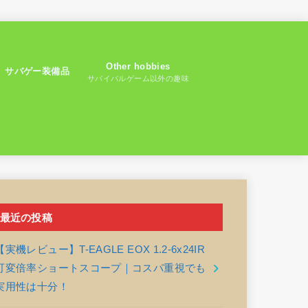
Other hobbies
サバゲー装備品
サバイバルゲーム以外の趣味
最近の投稿
【実機レビュー】T-EAGLE EOX 1.2-6x24IR
可変倍率ショートスコープ｜コスパ重視でも
実用性は十分！