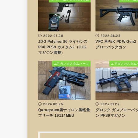
2022.07.08
2022.08.25
JDG Polymer80 ライセンス
VFC MP5K PDW Gen2
P80 PFS9 カスタム2（CO2
ブローバックガン
マガジン調整）
エアガンカスタムパーツ
エアガンカスタム
2024.02.25
2023.01.24
Qaraqorum製ナイロン製軽量
グロック ガスブローバ
ブリーチ 1911/ MEU
ン PFS9マガジン