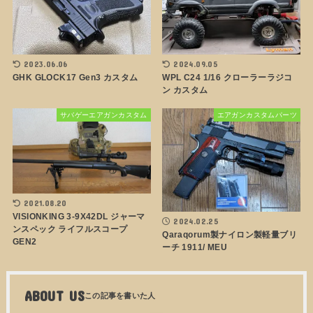
2023.06.06
2024.09.05
GHK GLOCK17 Gen3 カスタム
WPL C24 1/16 クローラーラジコ
ン カスタム
サバゲーエアガンカスタム
エアガンカスタムパーツ
2021.08.20
VISIONKING 3-9X42DL ジャーマ
2024.02.25
ンスペック ライフルスコープ
Qaraqorum製ナイロン製軽量ブリ
GEN2
ーチ 1911/ MEU
ABOUT US