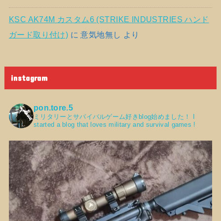
KSC AK74M カスタム6 (STRIKE INDUSTRIES ハンド
ガード取り付け)
に
意気地無し
より
instagram
pon.tore.5
ミリタリーとサバイバルゲーム好きblog始めました！
I
started a blog that loves military and survival games !