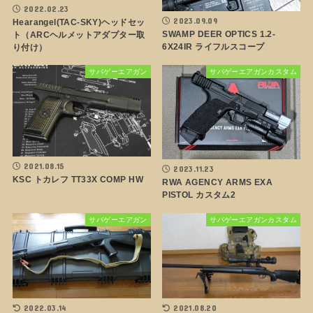
2022.02.23
2023.09.09
Hearangel(TAC-SKY)ヘッドセッ
SWAMP DEER OPTICS 1.2-
ト（ARCヘルメットアダプター取
6X24IR ライフルスコープ
り付け）
サバゲーエアガン
サバゲーエアガンカスタム
2021.08.15
2023.11.23
KSC トカレフ TT33X COMP HW
RWA AGENCY ARMS EXA
PISTOL カスタム2
サバゲーエアガン
サバゲーエアガンカスタム
2022.03.14
2021.08.20