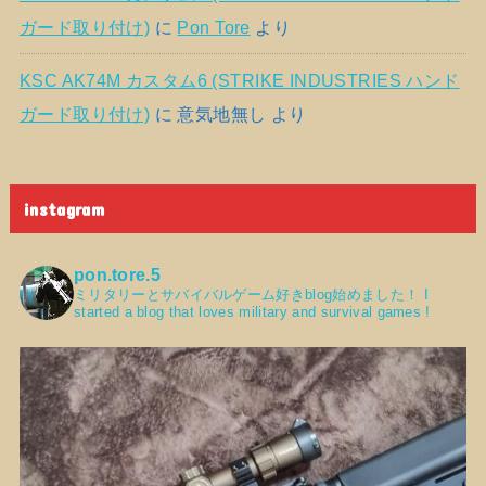
ガード取り付け)
に
Pon Tore
より
KSC AK74M カスタム6 (STRIKE INDUSTRIES ハンド
ガード取り付け)
に
意気地無し
より
instagram
pon.tore.5
ミリタリーとサバイバルゲーム好きblog始めました！
I
started a blog that loves military and survival games !