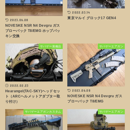
2022.03.14
東京マルイ グロック17 GEN4
2023.06.08
NOVESKE NSR N4 Devgru ガス
ブローバック T8/EMG ホップパッ
キン交換
サバゲー装備品
サバゲーエアガン
2022.02.23
2023.06.08
Hearangel(TAC-SKY)ヘッドセッ
NOVESKE NSR N4 Devgru ガス
ト（ARCヘルメットアダプター取
ブローバック T8/EMG
り付け）
サバゲーエアガンカスタム
サバゲーエアガン