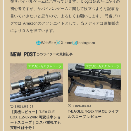
在サバイバルゲームにハマっています。 blogは始めたばかりの
初心者ですが、サバイバルゲームに関して役立つような記事を
書いていきたいと思うので、よろしくお願いします。 尚当ブロ
グでは Amazonのアソシエイトとして、当メディアは適格販売
により収入を得ています。
NEW POST
エアガンカスタムパーツ
エアガンカスタムパーツ
2026.05.03
2026.05.09
T-EAGLE 4-16x44AOE ライフ
【実機レビュー】T-EAGLE
ルスコープ レビュー
EOX 1.2-6x24IR 可変倍率ショ
ートスコープ｜コスパ重視でも
実用性は十分！