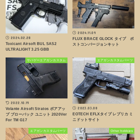
2024.11.09
2024.02.28
FLUX BRACE GLOCK タイプ ポ
Toxicant Airsoft BUL SAS2
ストコンバージョンキット
ULTRALIGHT 3.25 GBB
サバゲーエアガンカスタム
エアガンカスタムパーツ
2022.10.19
2023.03.08
Volante Airsoft Stratos ボアアッ
EOTECH EFLXタイプ レプリカ ミ
プ ブローバック ユニット 2020Ver
ニドットサイト
For TM G17
エアガンカスタムパーツ
Other hobbies