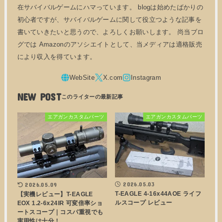
在サバイバルゲームにハマっています。 blogは始めたばかりの
初心者ですが、サバイバルゲームに関して役立つような記事を
書いていきたいと思うので、よろしくお願いします。 尚当ブロ
グでは Amazonのアソシエイトとして、当メディアは適格販売
により収入を得ています。
NEW POST
エアガンカスタムパーツ
エアガンカスタムパーツ
2026.05.03
2026.05.09
T-EAGLE 4-16x44AOE ライフ
【実機レビュー】T-EAGLE
ルスコープ レビュー
EOX 1.2-6x24IR 可変倍率ショ
ートスコープ｜コスパ重視でも
実用性は十分！