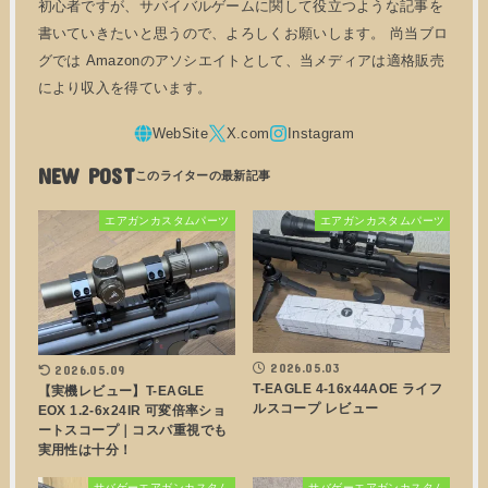
初心者ですが、サバイバルゲームに関して役立つような記事を
書いていきたいと思うので、よろしくお願いします。 尚当ブロ
グでは Amazonのアソシエイトとして、当メディアは適格販売
により収入を得ています。
NEW POST
エアガンカスタムパーツ
エアガンカスタムパーツ
2026.05.03
2026.05.09
T-EAGLE 4-16x44AOE ライフ
【実機レビュー】T-EAGLE
ルスコープ レビュー
EOX 1.2-6x24IR 可変倍率ショ
ートスコープ｜コスパ重視でも
実用性は十分！
サバゲーエアガンカスタム
サバゲーエアガンカスタム