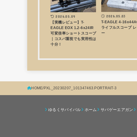
2026.05.03
2026.05.09
T-EAGLE 4-16x44
【実機レビュー】T-
ライフルスコープ レ
EAGLE EOX 1.2-6x24IR
ー
可変倍率ショートスコープ
｜コスパ重視でも実用性は
十分！
HOME
PXL_20230207_101347463.PORTRAIT-3
ゆるくサバイバル
ホーム
サバゲーエアガン