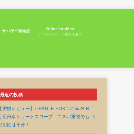
Other hobbies
サバゲー装備品
サバイバルゲーム以外の趣味
最近の投稿
【実機レビュー】T-EAGLE EOX 1.2-6x24IR
可変倍率ショートスコープ｜コスパ重視でも
実用性は十分！