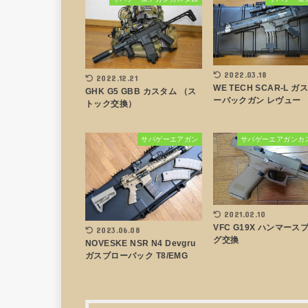
2022.03.18
2022.12.21
WE TECH SCAR-L ガ
GHK G5 GBB カスタム （ス
ーバックガン レヴュー
トック交換）
サバゲーエアガン
サバゲーエアガンカ
2021.02.10
VFC G19X ハンマース
2023.06.08
グ交換
NOVESKE NSR N4 Devgru
ガスブローバック T8/EMG