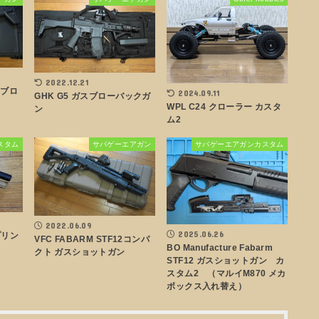
2022.12.21
スブロ
2024.09.11
GHK G5 ガスブローバックガ
WPL C24 クローラー カスタ
ン
ム2
スタム
サバゲーエアガン
サバゲーエアガンカスタム
2022.06.09
2025.06.26
プリン
VFC FABARM STF12コンパ
BO Manufacture Fabarm
クト ガスショットガン
STF12 ガスショットガン カ
スタム2 （マルイM870 メカ
ボックス入れ替え）