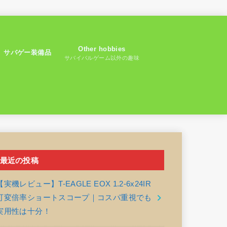
Other hobbies
サバゲー装備品
サバイバルゲーム以外の趣味
最近の投稿
【実機レビュー】T-EAGLE EOX 1.2-6x24IR
可変倍率ショートスコープ｜コスパ重視でも
実用性は十分！