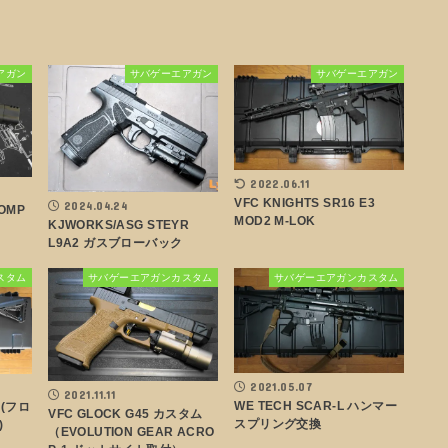
アガン
サバゲーエアガン
サバゲーエアガン
2022.06.11
VFC KNIGHTS SR16 E3
2024.04.24
OMP
MOD2 M-LOK
KJWORKS/ASG STEYR
L9A2 ガスブローバック
スタム
サバゲーエアガンカスタム
サバゲーエアガンカスタム
2021.05.07
2021.11.11
WE TECH SCAR-L ハンマー
 (フロ
VFC GLOCK G45 カスタム
スプリング交換
)
（EVOLUTION GEAR ACRO