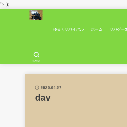
">
');
ゆるくサバイバル
ホーム
サバゲー
SEARCH
2020.04.27
dav