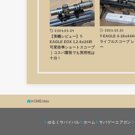
2026.05.03
2026.05.09
T-EAGLE 4-16x44
【実機レビュー】T-
ライフルスコープ レ
EAGLE EOX 1.2-6x24IR
ー
可変倍率ショートスコープ
｜コスパ重視でも実用性は
十分！
HOME
dav
ゆるくサバイバル
ホーム
サバゲーエアガン