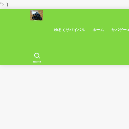
">
');
ゆるくサバイバル
ホーム
サバゲー
SEARCH