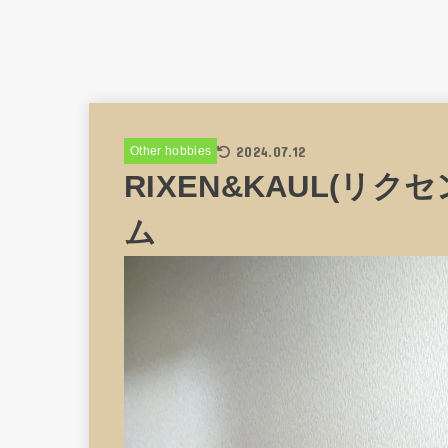
2024.07.12
Other hobbies
RIXEN&KAUL(リクセ
ム