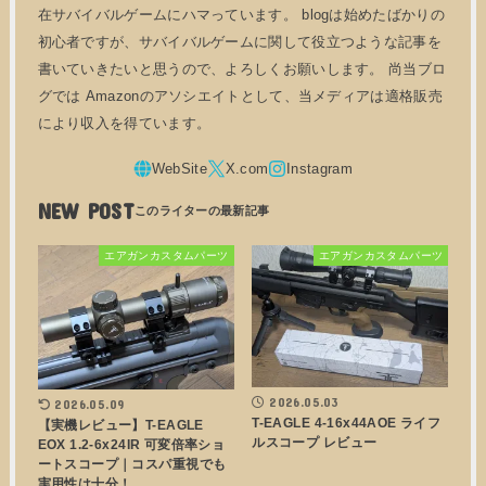
在サバイバルゲームにハマっています。 blogは始めたばかりの
初心者ですが、サバイバルゲームに関して役立つような記事を
書いていきたいと思うので、よろしくお願いします。 尚当ブロ
グでは Amazonのアソシエイトとして、当メディアは適格販売
により収入を得ています。
NEW POST
エアガンカスタムパーツ
エアガンカスタムパーツ
2026.05.03
2026.05.09
T-EAGLE 4-16x44AOE ライフ
【実機レビュー】T-EAGLE
ルスコープ レビュー
EOX 1.2-6x24IR 可変倍率ショ
ートスコープ｜コスパ重視でも
実用性は十分！