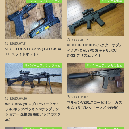
エアガンカスタムパーツ
サバゲー装備品
2022.01.14
2023.07.11
VECTOR OPTICS(ベクターオプテ
VFC GLOCK17 Gen5 ( GLOCK34
ィクス) CALYPOS(キャリポス)
TTI スライドキット）
3×32 プリズムサイト
サバゲーエアガンカスタム
サバゲーエアガンカスタム
2024.11.05
2023.09.10
マルゼンVZ61スコーピオン カス
WE GBBR(ガスブローバックライ
タム（サプレッサーマズル自作）
フル)ホップパッキン&ホップテン
ショナー 交換(飛距離アップカスタ
ム）