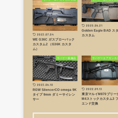
2025.06.21
Golden Eagle BAD 
2023.07.04
カスタム
WE G36C ガスブローバック
カスタム2 （G36K カスタ
ム）
サバゲー装備品
サバゲーエアガンカ
2023.06.10
2022.09.13
RGW SilencerCO omega 9K
東京マルイM870ブリー
タイプ 9mm ダミーサイレン
M4ストックカスタム3 
サー
エンド交換