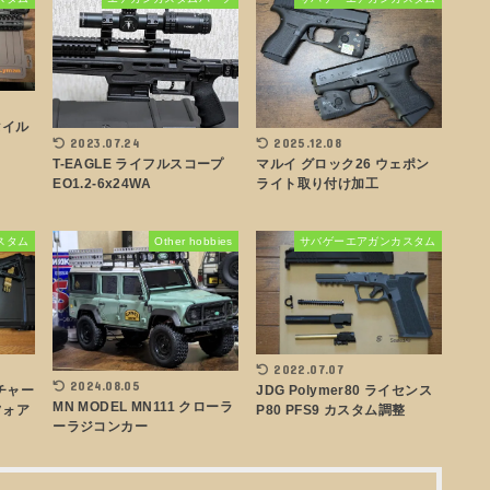
スタイル
2023.07.24
2025.12.08
T-EAGLE ライフルスコープ
マルイ グロック26 ウェポン
EO1.2-6x24WA
ライト取り付け加工
スタム
Other hobbies
サバゲーエアガンカスタム
2022.07.07
2024.08.05
チャー
JDG Polymer80 ライセンス
MN MODEL MN111 クローラ
フォア
P80 PFS9 カスタム調整
ーラジコンカー