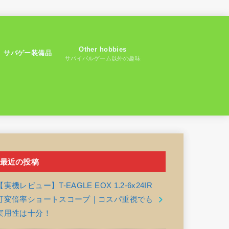
Other hobbies
サバゲー装備品
サバイバルゲーム以外の趣味
最近の投稿
【実機レビュー】T-EAGLE EOX 1.2-6x24IR
可変倍率ショートスコープ｜コスパ重視でも
実用性は十分！