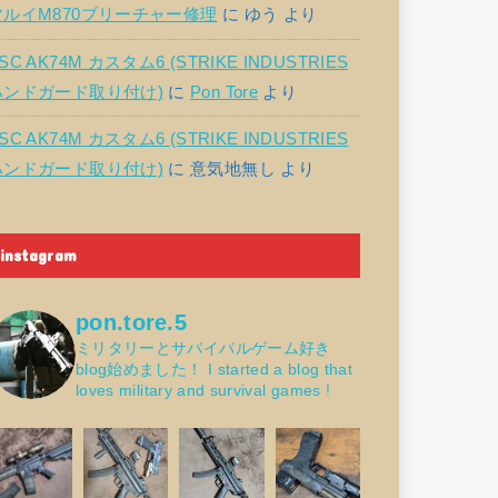
マルイM870ブリーチャー修理
に
ゆう
より
SC AK74M カスタム6 (STRIKE INDUSTRIES
ハンドガード取り付け)
に
Pon Tore
より
SC AK74M カスタム6 (STRIKE INDUSTRIES
ハンドガード取り付け)
に
意気地無し
より
instagram
pon.tore.5
ミリタリーとサバイバルゲーム好き
blog始めました！
I started a blog that
loves military and survival games !