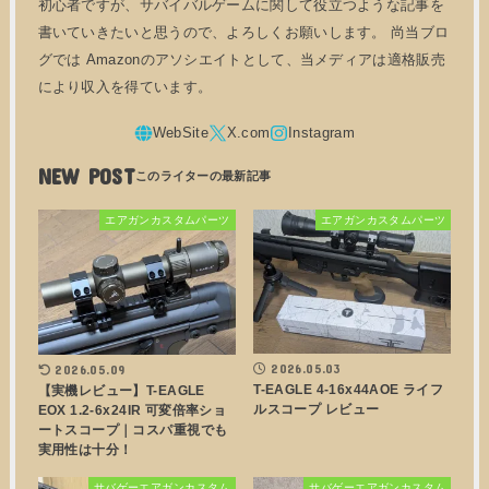
初心者ですが、サバイバルゲームに関して役立つような記事を
書いていきたいと思うので、よろしくお願いします。 尚当ブロ
グでは Amazonのアソシエイトとして、当メディアは適格販売
により収入を得ています。
NEW POST
エアガンカスタムパーツ
エアガンカスタムパーツ
2026.05.03
2026.05.09
T-EAGLE 4-16x44AOE ライフ
【実機レビュー】T-EAGLE
ルスコープ レビュー
EOX 1.2-6x24IR 可変倍率ショ
ートスコープ｜コスパ重視でも
実用性は十分！
サバゲーエアガンカスタム
サバゲーエアガンカスタム