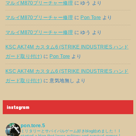
マルイM870ブリーチャー修理
に
ゆう
より
マルイM870ブリーチャー修理
に
Pon Tore
より
マルイM870ブリーチャー修理
に
ゆう
より
KSC AK74M カスタム6 (STRIKE INDUSTRIES ハンド
ガード取り付け)
に
Pon Tore
より
KSC AK74M カスタム6 (STRIKE INDUSTRIES ハンド
ガード取り付け)
に
意気地無し
より
instagram
pon.tore.5
ミリタリーとサバイバルゲーム好きblog始めました！
I
started a blog that loves military and survival games !