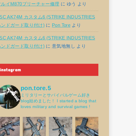
マルイM870ブリーチャー修理
に
ゆう
より
SC AK74M カスタム6 (STRIKE INDUSTRIES
ハンドガード取り付け)
に
Pon Tore
より
SC AK74M カスタム6 (STRIKE INDUSTRIES
ハンドガード取り付け)
に
意気地無し
より
instagram
pon.tore.5
ミリタリーとサバイバルゲーム好き
blog始めました！
I started a blog that
loves military and survival games !