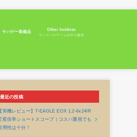
Other hobbies
サバゲー装備品
サバイバルゲーム以外の趣味
最近の投稿
【実機レビュー】T-EAGLE EOX 1.2-6x24IR
可変倍率ショートスコープ｜コスパ重視でも
実用性は十分！