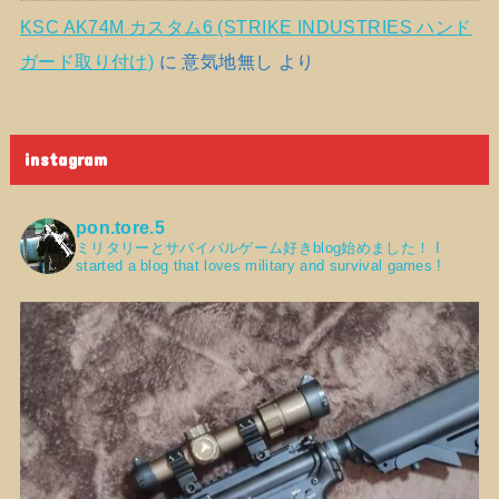
KSC AK74M カスタム6 (STRIKE INDUSTRIES ハンド
ガード取り付け)
に
意気地無し
より
instagram
pon.tore.5
ミリタリーとサバイバルゲーム好きblog始めました！
I
started a blog that loves military and survival games !