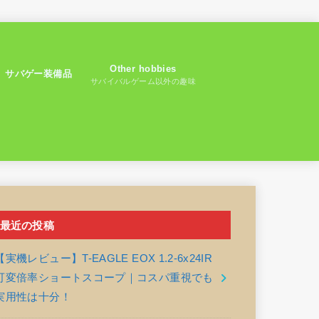
Other hobbies
サバゲー装備品
サバイバルゲーム以外の趣味
最近の投稿
【実機レビュー】T-EAGLE EOX 1.2-6x24IR
可変倍率ショートスコープ｜コスパ重視でも
実用性は十分！