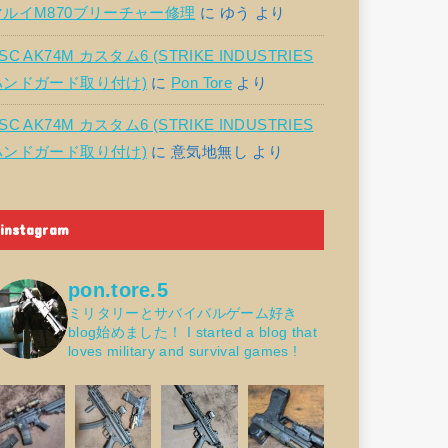
マルイM870ブリーチャー修理
に
ゆう
より
SC AK74M カスタム6 (STRIKE INDUSTRIES
ハンドガード取り付け)
に
Pon Tore
より
SC AK74M カスタム6 (STRIKE INDUSTRIES
ハンドガード取り付け)
に
意気地無し
より
instagram
pon.tore.5
ミリタリーとサバイバルゲーム好き
blog始めました！
I started a blog that
loves military and survival games !