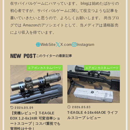
在サバイバルゲームにハマっています。 blogは始めたばかりの
初心者ですが、サバイバルゲームに関して役立つような記事を
書いていきたいと思うので、よろしくお願いします。 尚当ブロ
グでは Amazonのアソシエイトとして、当メディアは適格販売
により収入を得ています。
NEW POST
エアガンカスタムパーツ
エアガンカスタムパーツ
2026.05.03
2026.05.09
T-EAGLE 4-16x44AOE ライフ
【実機レビュー】T-EAGLE
ルスコープ レビュー
EOX 1.2-6x24IR 可変倍率ショ
ートスコープ｜コスパ重視でも
実用性は十分！